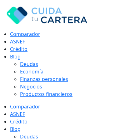
Comparador
ASNEF
Crédito
Blog
Deudas
Economía
Finanzas personales
Negocios
Productos financieros
Comparador
ASNEF
Crédito
Blog
Deudas