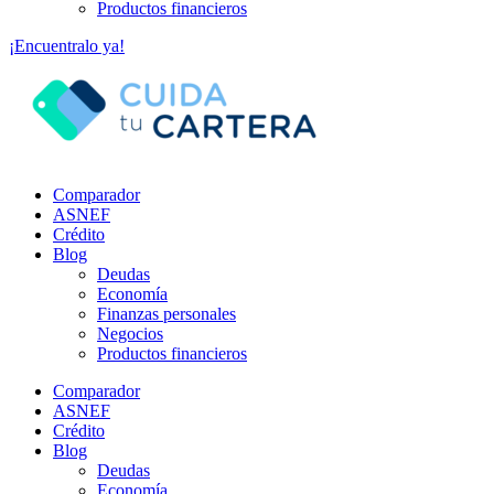
Productos financieros
¡Encuentralo ya!
Comparador
ASNEF
Crédito
Blog
Deudas
Economía
Finanzas personales
Negocios
Productos financieros
Comparador
ASNEF
Crédito
Blog
Deudas
Economía