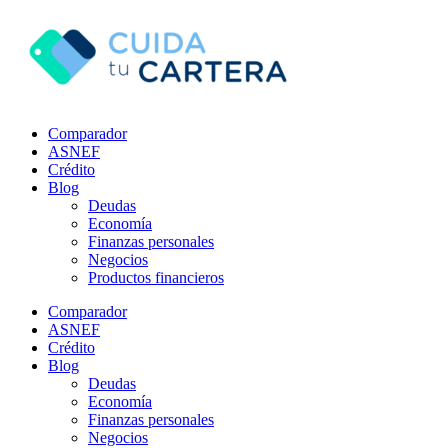
Comparador
ASNEF
Crédito
Blog
Deudas
Economía
Finanzas personales
Negocios
Productos financieros
Comparador
ASNEF
Crédito
Blog
Deudas
Economía
Finanzas personales
Negocios