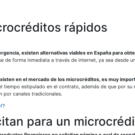
rocréditos rápidos
gencia, existen alternativas viables en España para obt
 de forma inmediata a través de internet, ya sea desde un
existen en el mercado de los microcréditos, es muy impor
 tiempo estipulado en el contrato, además de que por su n
 por canales tradicionales.
f
?
citan para un microcréd
oductos financieros no solicitan nómina o aval de respal